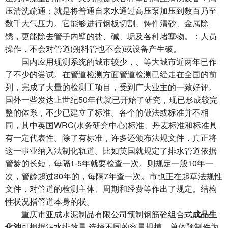
压清洗疏通：就是将普通自来水通过高压泵加压到数百乃至
数千大气压力。它能够进行钢板切割、铸件清砂、金属除
锈，更能除去管子内壁的盐、碱、垢及各种堵塞物。：人员
操作，不会对管道(朔料管也不会)或设备产生破。
国内应用现测系统的城市较少，、等大城市近两年已作
了不少的尝试。在管道检测方面管道检测已经走在全国的前
列，完成了大量的检测工项目，受到广大业主的一致好评。
国外一些发达上世纪50年代就已开始了研究，现已形成较完
整的体系，不少已建立了标准。各个的做法或标准并不相
同，其中英国WRC(水务研究中心)标准、丹麦标准和标准具
有一定代表性。除了有标准，许多还颁布法规文件，真正将
这一事业纳入法制化轨道。比如英国就规定了排水管道依据
管龄的长短，每隔1-5年就要检查一次。则规定一般10年一
次，管龄超过30年的，每隔7年查一次。市也正在起草法规性
文件，对管道的检测主体、周期和经费等作出了规定。结构
性状况指管道本身的状。
重庆市亚成水泥制品有限公司预制钢筋砼组合式
成品生
化池
可根据污水排放量,选择不同的容量规模。单体预制件为