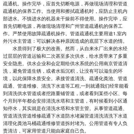
疏通机。操作完毕，应首先切断电源，再做现场清理和管道
疏通机的保养工作。当使用和擦拭疏通机时，应防止主机内
部进水。不慎进水的机器未干燥前不得使用。操作完毕，应
首先切断电源，再做现场清理和广州管道疏通机的保养工
作。严禁使用故障疏通机操作。管道疏通机主要用途1.室内
外污水主管道：可以解决各种原因造成的底层下水道的情。
水质得到了极大的改善。然而，从自来水厂出来的水经
过层层的管道运输和二次甚至多次供水，给水质带来了多重
安全隐患。供水企业和会定期给供水系统的公用南京管道清
洗，避免管道生锈，或者水垢沉积，让没有可以滋生的环
境，以此保障水质安全。承接管道清洗、疏通化粪池、管道
疏通、管道维修、清洗下水道等工程,一到就通我们经常能看
到清洗供水管道或者挖路重铺管道，或者看到某些小区、每
个月到半年都会安排清洗水塔和主管道，有时候看到小区通
知停水，其实就是在清洗水塔和水管主管。从事管道疏通、
管道清洗管道维修疏通下水道防水堵漏管道清洗清洗下水道
清理化粪池马桶疏通维修管道拆封堵为。公用管道有专人负
责清洁，可家用管道只能由家庭自己负。