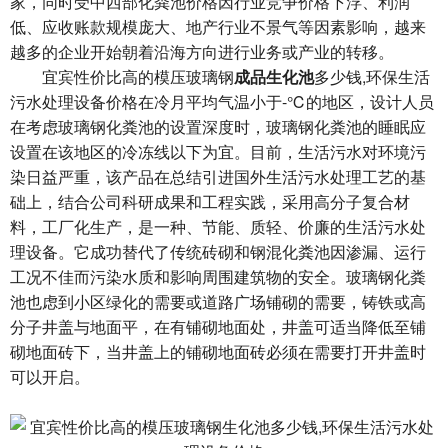
家，同时受中西部化粪池价格因行业竞争价格下浮、利润
低、应收账款规模庞大、地产行业不景气等因素影响，越来
越多的企业开始朝着沿海方向进行业务或产业的转移。
宜宾性价比高的模压玻璃钢
成品生化池
多少钱,环保生活
污水处理设备价格在冷月平均气温小于-℃的地区，设计人员
在考虑玻璃钢化粪池的设置深度时，玻璃钢化粪池的睡眠应
设置在该地区的冷冻线以下为宜。目前，生活污水对环境污
染日益严重，该产品在总结引进国外生活污水处理工艺的基
础上，结合公司科研成果和工程实践，采用高分子复合材
料，工厂化生产，是一种、节能、质轻、价廉的生活污水处
理设备。它成功替代了传统砖砌和钢混化粪池因渗漏、运行
工况不佳而污染水质和影响周围建筑物的安全。玻璃钢化粪
池也虑到小区绿化的需要或道路广场铺砌的需要，铸铁或高
分子井盖与地面平，在有铺砌地面处，井盖可适当降低至铺
砌地面砖下，当井盖上的铺砌地面砖必须在需要打开井盖时
可以开启。