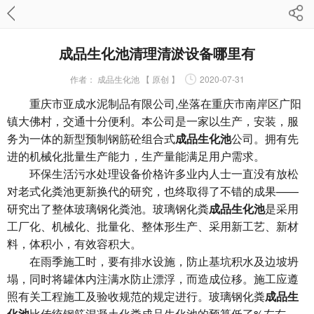
成品生化池清理清淤设备哪里有
作者：
成品生化池 【 原创 】
2020-07-31
重庆市亚成水泥制品有限公司,坐落在重庆市南岸区广阳
镇大佛村，交通十分便利。本公司是一家以生产，安装，服
务为一体的新型预制钢筋砼组合式
成品生化池
公司。拥有先
进的机械化批量生产能力，生产量能满足用户需求。
环保生活污水处理设备价格许多业内人士一直没有放松
对老式化粪池更新换代的研究，也终取得了不错的成果——
研究出了整体玻璃钢化粪池。玻璃钢化粪
成品生化池
是采用
工厂化、机械化、批量化、整体形生产、采用新工艺、新材
料，体积小，有效容积大。
在雨季施工时，要有排水设施，防止基坑积水及边坡坍
塌，同时将罐体内注满水防止漂浮，而造成位移。施工应遵
照有关工程施工及验收规范的规定进行。玻璃钢化粪
成品生
化池
比传统钢筋混凝土化粪成品生化池的预算低了%左右，