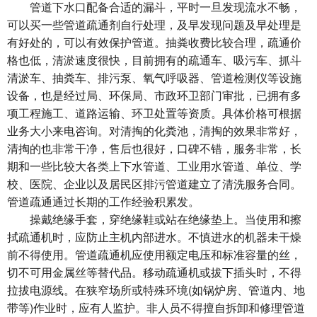
管道下水口配备合适的漏斗，平时一旦发现流水不畅，
可以买一些管道疏通剂自行处理，及早发现问题及早处理是
有好处的，可以有效保护管道。抽粪收费比较合理，疏通价
格也低，清淤速度很快，目前拥有的疏通车、吸污车、抓斗
清淤车、抽粪车、排污泵、氧气呼吸器、管道检测仪等设施
设备，也是经过局、环保局、市政环卫部门审批，已拥有多
项工程施工、道路运输、环卫处置等资质。具体价格可根据
业务大小来电咨询。对清掏的化粪池，清掏的效果非常好，
清掏的也非常干净，售后也很好，口碑不错，服务非常，长
期和一些比较大各类上下水管道、工业用水管道、单位、学
校、医院、企业以及居民区排污管道建立了清洗服务合同。
管道疏通通过长期的工作经验积累发。
操戴绝缘手套，穿绝缘鞋或站在绝缘垫上。当使用和擦
拭疏通机时，应防止主机内部进水。不慎进水的机器未干燥
前不得使用。管道疏通机应使用额定电压和标准容量的丝，
切不可用金属丝等替代品。移动疏通机或拔下插头时，不得
拉拔电源线。在狭窄场所或特殊环境(如锅炉房、管道内、地
带等)作业时，应有人监护。非人员不得擅自拆卸和修理管道