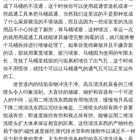
成了马桶的不流通，这个时候你可以使用疏通管道机或者一
些疏通工具来把马桶疏通。当然我们这里说的不是那种造成
了什么屎尿横流的不堪场面，而且说因为一些浴室里的洗浴
用品不小心掉进了厕所，将马桶堵塞，这种情况，幸运一点
的就用用疏通工具就能讲其修理完整;倒霉的话，就只能将整
个马桶拆掉进行维修处理了。如果你觉得麻烦并且不嫌弃脏
的话，那就用重度堵塞。脏污堵塞。马桶因为使用的年限太
长，导致了马桶里残留的污垢累积堵住了出气孔，这个时候
你不用慌张，就找个可以让马桶通气的通气孔可以正常运作
的工。
使管道内的结垢杂物冲洗干净。高压清洗机装备的三维
喷头令人印象深刻。大直径的储罐、锅炉和容器有一个可进
入的中间，运用二维清洗东西能有用地清洗，慢慢地升高或
下降二维清洗东西以完结全掩盖。三维喷头内部有两个首要
组成有些，即速度操控有些和视点块有些。能够运用二维清
洗喷头扩大体来保证相宜的距离。这些清洗东西的产物特色:
易于保护;磁性速度操控;替代排水管和衔接附件以满足不一样
压力和流量的需求。天为您提供各种型的高压清洗设备：高