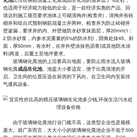
也适用于经济能力较低的企业，是一款经济实惠的产品。回
填达到施工规范要求池体上可砌清掏井(检查井)，清掏井有砖
砌井和组台式预制钢筋混凝土井两种。检查井为防止砖砌井
壁渗漏，要求井的内、外壁做防水砂浆抹面层，厚20mm(1：
2 防水砂浆，内参水泥重量的5%的防水剂)，阴角处抹45。斜
面，厚50mm，有水时，在井外壁涂抹热沥青(或其他防水涂
料)两道，后覆土至地坪要求。
玻璃钢化粪池的上沿要高出地面，要防止雨水流入玻璃
钢化粪
成品生化池
。池盖大小要适宜，便于出粪清渣的开
启。卫生间的位置应选在厨房的下风向。在卫生间内安装排
气通风设备。
由于玻璃钢化粪池行业门槛不高，这类型企业也是规模
庞大。就广东而言，大大小小的玻璃钢化粪池企业不低于300